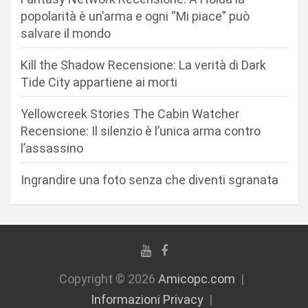
a
popolarità è un’arma e ogni “Mi piace” può
r
salvare il mondo
t
Kill the Shadow Recensione: La verità di Dark
i
Tide City appartiene ai morti
c
Yellowcreek Stories The Cabin Watcher
o
Recensione: Il silenzio è l’unica arma contro
l
l’assassino
i
Ingrandire una foto senza che diventi sgranata
Copyright © 2026
Amicopc.com
Informazioni Privacy