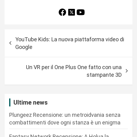
N
YouTube Kids: La nuova piattaforma video di
a
Google
v
i
Un VR per il One Plus One fatto con una
g
stampante 3D
a
z
i
Ultime news
o
Plungeez Recensione: un metroidvania senza
n
combattimenti dove ogni stanza è un enigma
e
Fantasy Network Recensione: A Holua la