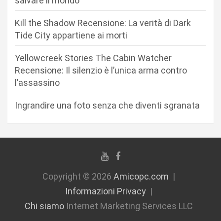
salvare il mondo
t
Kill the Shadow Recensione: La verità di Dark
i
Tide City appartiene ai morti
c
Yellowcreek Stories The Cabin Watcher
o
Recensione: Il silenzio è l’unica arma contro
l
l’assassino
i
Ingrandire una foto senza che diventi sgranata
Copyright © 2026
Amicopc.com
Informazioni Privacy
Chi siamo
Internet Marketing Services LLC