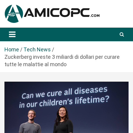
S
a
l
t
Novità Tecnologiche: Guide e News
Amicopc.com
a
a
l
Home
Tech News
c
Zuckerberg investe 3 miliardi di dollari per curare
o
tutte le malattie al mondo
n
t
e
n
u
t
o