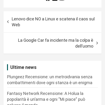
N
Lenovo dice NO a Linux e scatena il caos sul
a
Web
v
i
La Google Car fa incidente ma la colpa è
g
dell’uomo
a
z
i
Ultime news
o
Plungeez Recensione: un metroidvania senza
n
combattimenti dove ogni stanza è un enigma
e
Fantasy Network Recensione: A Holua la
a
popolarità è un’arma e ogni “Mi piace” può
r