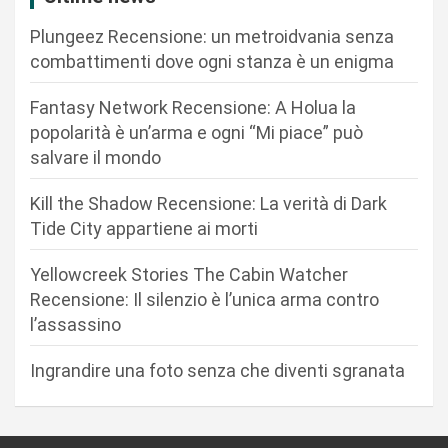
o
Plungeez Recensione: un metroidvania senza
n
combattimenti dove ogni stanza è un enigma
e
Fantasy Network Recensione: A Holua la
a
popolarità è un’arma e ogni “Mi piace” può
r
salvare il mondo
t
Kill the Shadow Recensione: La verità di Dark
i
Tide City appartiene ai morti
c
Yellowcreek Stories The Cabin Watcher
o
Recensione: Il silenzio è l’unica arma contro
l
l’assassino
i
Ingrandire una foto senza che diventi sgranata