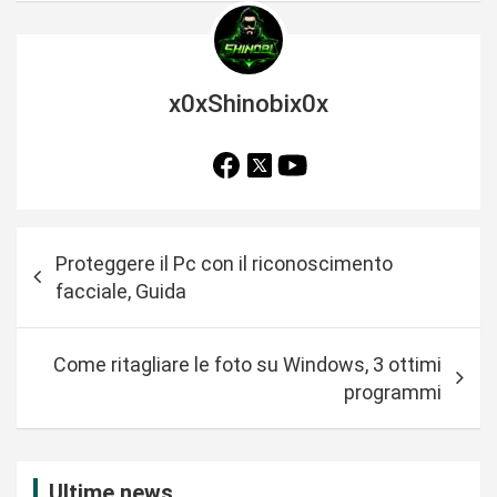
x0xShinobix0x
N
Proteggere il Pc con il riconoscimento
a
facciale, Guida
v
i
Come ritagliare le foto su Windows, 3 ottimi
g
programmi
a
z
i
Ultime news