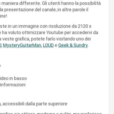
 maniera differente. Gli utenti hanno la possibilità
a presentazione del canale, in altre parole il
ine!
iste in un immagine con risoluzione da 2120 x
le ha voluto ottimizzare Youtube per accedervi da
 veste grafica, potete farlo visitando uno dei
D
,
MysteryGuitarMan
,
LOUD
e
Geek & Sundry
.
e
video in basso
 informazioni
 accessibili dalla parte superiore