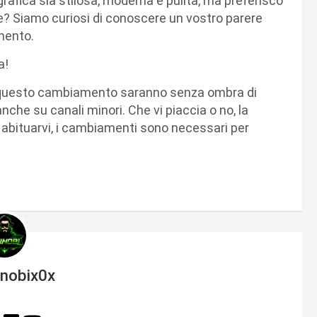
rafica sia stilosa, moderna e pulita, ma preferisco
te? Siamo curiosi di conoscere un vostro parere
mmento.
a!
bire questo cambiamento saranno senza ombra di
nche su canali minori. Che vi piaccia o no, la
 abituarvi, i cambiamenti sono necessari per
inobix0x