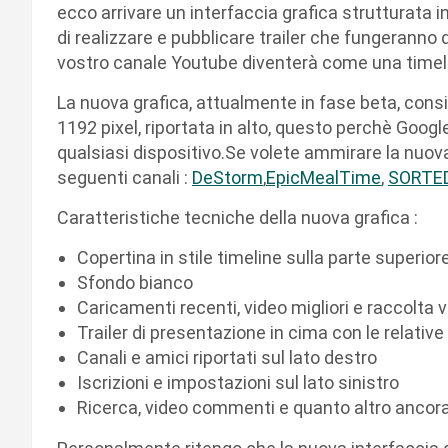
ecco arrivare un interfaccia grafica strutturata in
di realizzare e pubblicare trailer che fungeranno d
vostro canale Youtube diventerà come una timel
La nuova grafica, attualmente in fase beta, cons
1192 pixel, riportata in alto, questo perchè Goog
qualsiasi dispositivo.Se volete ammirare la nuova
seguenti canali :
DeStorm
,
EpicMealTime
,
SORTE
Caratteristiche tecniche della nuova grafica :
Copertina in stile timeline sulla parte superior
Sfondo bianco
Caricamenti recenti, video migliori e raccolta 
Trailer di presentazione in cima con le relative
Canali e amici riportati sul lato destro
Iscrizioni e impostazioni sul lato sinistro
Ricerca, video commenti e quanto altro ancora,