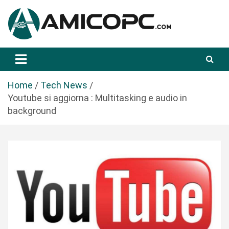
S
a
l
t
Novità Tecnologiche: Guide e News
Amicopc.com
a
a
l
Home
Tech News
c
Youtube si aggiorna : Multitasking e audio in
o
background
n
t
e
n
u
t
o