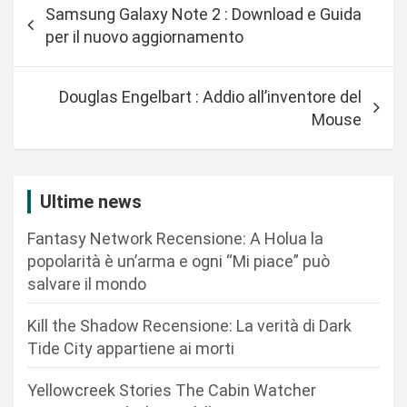
Samsung Galaxy Note 2 : Download e Guida
a
per il nuovo aggiornamento
v
i
Douglas Engelbart : Addio all’inventore del
g
Mouse
a
z
i
Ultime news
o
Fantasy Network Recensione: A Holua la
n
popolarità è un’arma e ogni “Mi piace” può
salvare il mondo
e
a
Kill the Shadow Recensione: La verità di Dark
r
Tide City appartiene ai morti
t
Yellowcreek Stories The Cabin Watcher
i