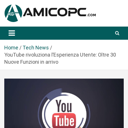
S
a
l
t
Novità Tecnologiche: Guide e News
Amicopc.com
a
a
l
Home
Tech News
c
YouTube rivoluziona l’Esperienza Utente: Oltre 30
o
Nuove Funzioni in arrivo
n
t
e
n
u
t
o