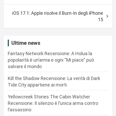
v
iOS 17.1: Apple risolve il Burn-In degli iPhone
i
15
g
a
z
Ultime news
i
Fantasy Network Recensione: A Holua la
o
popolarità è un’arma e ogni “Mi piace” può
n
salvare il mondo
e
Kill the Shadow Recensione: La verità di Dark
a
Tide City appartiene ai morti
r
Yellowcreek Stories The Cabin Watcher
t
Recensione: Il silenzio è l’unica arma contro
i
l’assassino
c