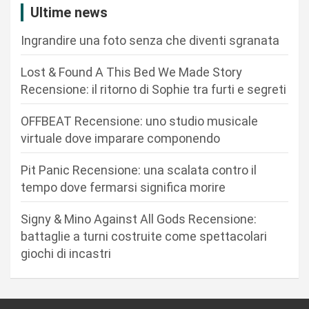
a
Ultime news
z
Ingrandire una foto senza che diventi sgranata
i
o
Lost & Found A This Bed We Made Story
n
Recensione: il ritorno di Sophie tra furti e segreti
e
OFFBEAT Recensione: uno studio musicale
a
virtuale dove imparare componendo
r
Pit Panic Recensione: una scalata contro il
t
tempo dove fermarsi significa morire
i
Signy & Mino Against All Gods Recensione:
c
battaglie a turni costruite come spettacolari
o
giochi di incastri
l
i