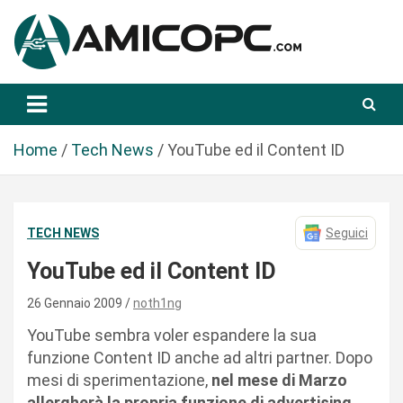
S
a
l
t
Novità Tecnologiche: Guide e News
Amicopc.com
a
a
l
Home
Tech News
YouTube ed il Content ID
c
o
n
TECH NEWS
Seguici
t
e
YouTube ed il Content ID
n
u
26 Gennaio 2009
noth1ng
t
YouTube sembra voler espandere la sua
o
funzione Content ID anche ad altri partner. Dopo
mesi di sperimentazione,
nel mese di Marzo
allergherà la propria funzione di advertising