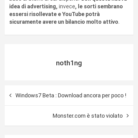
idea di advertising,
invece
, le sorti sembrano
essersi risollevate e YouTube potrà
sicuramente avere un bilancio molto attivo
.
noth1ng
N
Windows7 Beta : Download ancora per poco !
a
v
Monster.com è stato violato
i
g