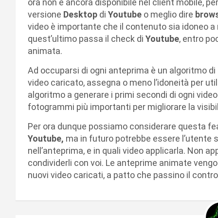
ora non è ancora disponibile nel client mobile, p
versione
Desktop
di
Youtube
o meglio dire
brow
video è importante che il contenuto sia idoneo a r
quest’ultimo passa il check di
Youtube
, entro po
animata.
Ad occuparsi di ogni anteprima è un algoritmo di in
video caricato, assegna o meno l’idoneità per util
algoritmo a generare i primi secondi di ogni vide
fotogrammi più importanti per migliorare la visibil
Per ora dunque possiamo considerare questa fea
Youtube,
ma in futuro potrebbe essere l’utente 
nell’anteprima, e in quali video applicarla. Non a
condividerli con voi. Le anteprime animate vengo
nuovi video caricati, a patto che passino il control