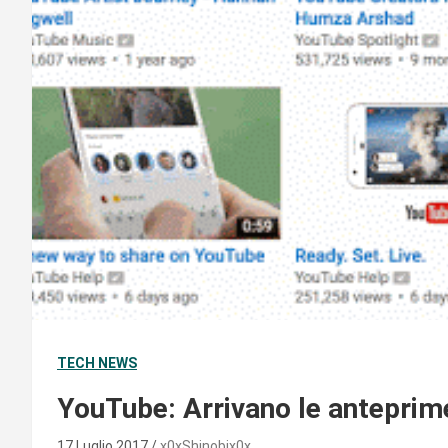
TECH NEWS
YouTube: Arrivano le anteprim
17 Luglio 2017
x0xShinobix0x