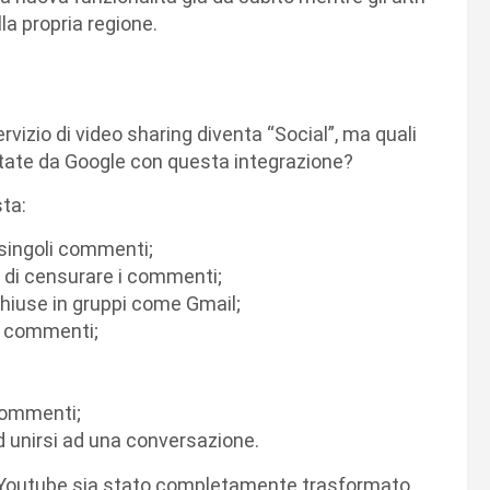
la propria regione.
 servizio di video sharing diventa “Social”, ma quali
ortate da Google con questa integrazione?
sta:
 singoli commenti;
o di censurare i commenti;
chiuse in gruppi come Gmail;
oli commenti;
 commenti;
ad unirsi ad una conversazione.
 Youtube sia stato completamente trasformato