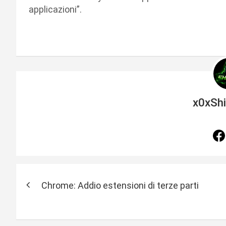
applicazioni”.
x0xSh
N
Chrome: Addio estensioni di terze parti
a
v