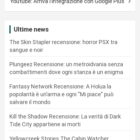
Youtube: Arriva l’integrazione con Google Plus
i
g
a
Ultime news
z
The Skin Stapler recensione: horror PSX tra
i
sangue e noir
o
n
Plungeez Recensione: un metroidvania senza
combattimenti dove ogni stanza è un enigma
e
a
Fantasy Network Recensione: A Holua la
r
popolarità è un’arma e ogni “Mi piace” può
salvare il mondo
t
i
Kill the Shadow Recensione: La verità di Dark
c
Tide City appartiene ai morti
o
Yellowcreek Stories The Cabin Watcher