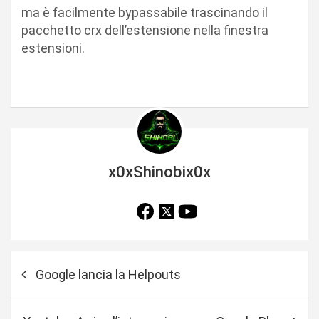
ma è facilmente bypassabile trascinando il
pacchetto crx dell’estensione nella finestra
estensioni.
x0xShinobix0x
N
Google lancia la Helpouts
a
v