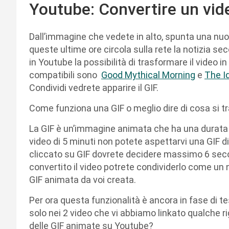
Youtube: Convertire un vid
Dall’immagine che vedete in alto, spunta una nuov
queste ultime ore circola sulla rete la notizia se
in Youtube la possibilità di trasformare il video i
compatibili sono
Good Mythical Morning
e
The I
Condividi vedrete apparire il GIF.
Come funziona una GIF o meglio dire di cosa si t
La GIF è un’immagine animata che ha una durata d
video di 5 minuti non potete aspettarvi una GIF d
cliccato su GIF dovrete decidere massimo 6 seco
convertito il video potrete condividerlo come un 
GIF animata da voi creata.
Per ora questa funzionalità è ancora in fase di te
solo nei 2 video che vi abbiamo linkato qualche ri
delle GIF animate su Youtube?