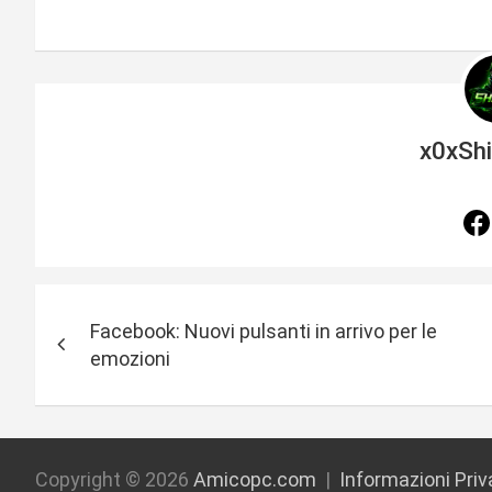
x0xSh
N
Facebook: Nuovi pulsanti in arrivo per le
a
emozioni
v
i
g
Copyright © 2026
Amicopc.com
Informazioni Pri