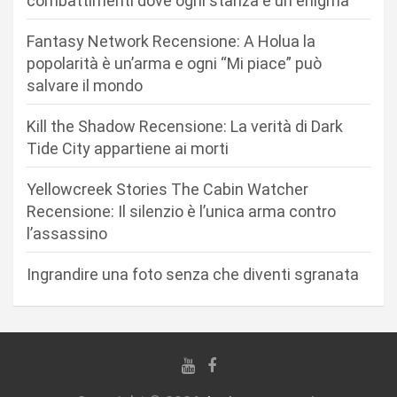
combattimenti dove ogni stanza è un enigma
o
n
Fantasy Network Recensione: A Holua la
popolarità è un’arma e ogni “Mi piace” può
e
salvare il mondo
a
r
Kill the Shadow Recensione: La verità di Dark
Tide City appartiene ai morti
t
i
Yellowcreek Stories The Cabin Watcher
c
Recensione: Il silenzio è l’unica arma contro
l’assassino
o
l
Ingrandire una foto senza che diventi sgranata
i