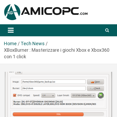
S
a
l
t
Novità Tecnologiche: Guide e News
Amicopc.com
a
a
l
Home
Tech News
c
XBoxBurner : Masterizzare i giochi Xbox e Xbox360
o
con 1 click
n
t
e
n
u
t
o