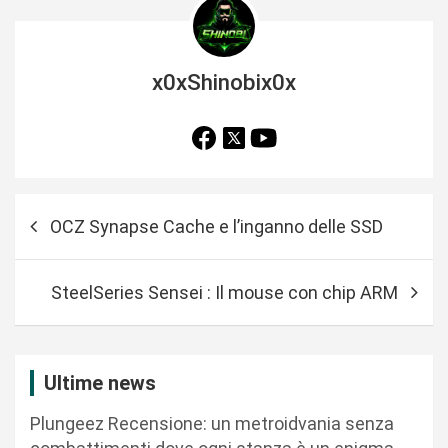
x0xShinobix0x
N
OCZ Synapse Cache e l’inganno delle SSD
a
v
SteelSeries Sensei : Il mouse con chip ARM
i
g
a
Ultime news
z
Plungeez Recensione: un metroidvania senza
i