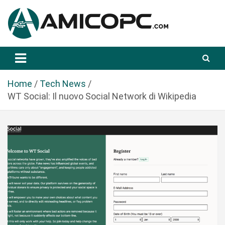
S
a
l
t
Novità Tecnologiche: Guide e News
Amicopc.com
a
a
l
Home
Tech News
c
WT Social: Il nuovo Social Network di Wikipedia
o
n
t
e
n
u
t
o