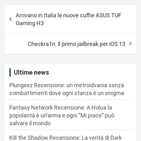
N
Arrivano in Italia le nuove cuffie ASUS TUF
a
Gaming H3
v
i
Checkra1n: Il primo jailbreak per iOS 13
g
a
z
Ultime news
i
Plungeez Recensione: un metroidvania senza
o
combattimenti dove ogni stanza è un enigma
n
Fantasy Network Recensione: A Holua la
e
popolarità è un’arma e ogni “Mi piace” può
a
salvare il mondo
r
Kill the Shadow Recensione: La verità di Dark
t