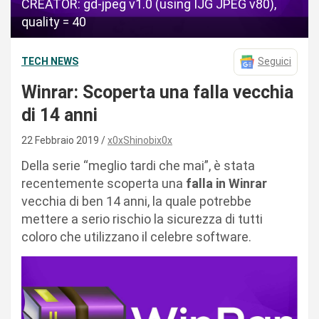
CREATOR: gd-jpeg v1.0 (using IJG JPEG v80),
quality = 40
TECH NEWS
Seguici
Winrar: Scoperta una falla vecchia
di 14 anni
22 Febbraio 2019
x0xShinobix0x
Della serie “meglio tardi che mai”, è stata
recentemente scoperta una
falla in Winrar
vecchia di ben 14 anni, la quale potrebbe
mettere a serio rischio la sicurezza di tutti
coloro che utilizzano il celebre software.