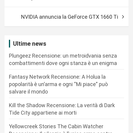
v
i
NVIDIA annuncia la GeForce GTX 1660 Ti
g
a
z
Ultime news
i
Plungeez Recensione: un metroidvania senza
o
combattimenti dove ogni stanza è un enigma
n
Fantasy Network Recensione: A Holua la
e
popolarità è un’arma e ogni “Mi piace” può
a
salvare il mondo
r
Kill the Shadow Recensione: La verità di Dark
t
Tide City appartiene ai morti
i
c
Yellowcreek Stories The Cabin Watcher