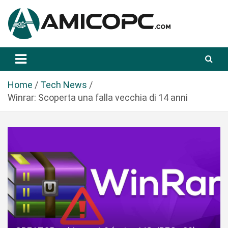
S
a
l
t
Novità Tecnologiche: Guide e News
Amicopc.com
a
a
l
Home
Tech News
c
Winrar: Scoperta una falla vecchia di 14 anni
o
n
t
e
n
u
t
o