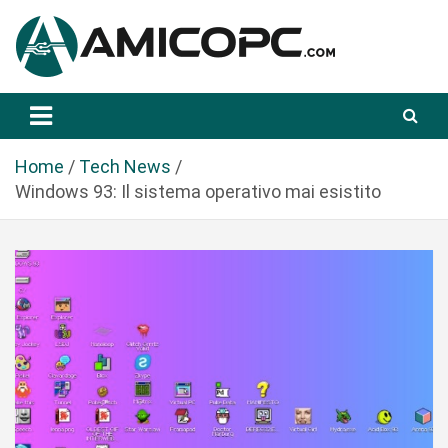
S
a
l
t
Novità Tecnologiche: Guide e News
Amicopc.com
a
a
l
Home
Tech News
c
Windows 93: Il sistema operativo mai esistito
o
n
t
e
n
u
t
o