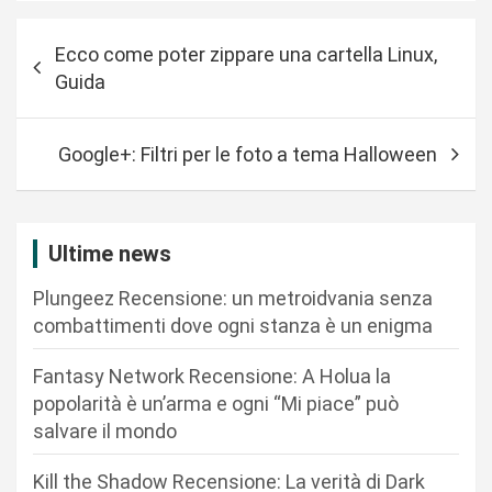
N
Ecco come poter zippare una cartella Linux,
a
Guida
v
i
Google+: Filtri per le foto a tema Halloween
g
a
z
Ultime news
i
Plungeez Recensione: un metroidvania senza
o
combattimenti dove ogni stanza è un enigma
n
Fantasy Network Recensione: A Holua la
e
popolarità è un’arma e ogni “Mi piace” può
a
salvare il mondo
r
Kill the Shadow Recensione: La verità di Dark