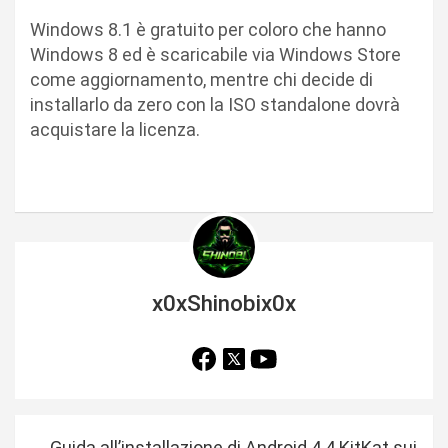
Windows 8.1 è gratuito per coloro che hanno
Windows 8 ed è scaricabile via Windows Store
come aggiornamento, mentre chi decide di
installarlo da zero con la ISO standalone dovrà
acquistare la licenza.
x0xShinobix0x
N
Guida all’installazione di Android 4.4 KitKat sui