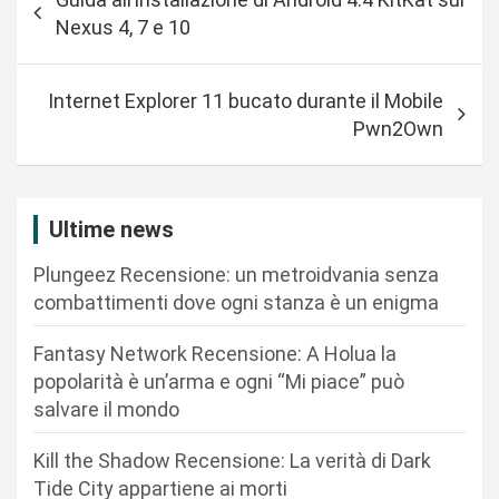
a
Nexus 4, 7 e 10
v
i
Internet Explorer 11 bucato durante il Mobile
g
Pwn2Own
a
z
i
Ultime news
o
Plungeez Recensione: un metroidvania senza
n
combattimenti dove ogni stanza è un enigma
e
Fantasy Network Recensione: A Holua la
a
popolarità è un’arma e ogni “Mi piace” può
r
salvare il mondo
t
Kill the Shadow Recensione: La verità di Dark
i
Tide City appartiene ai morti