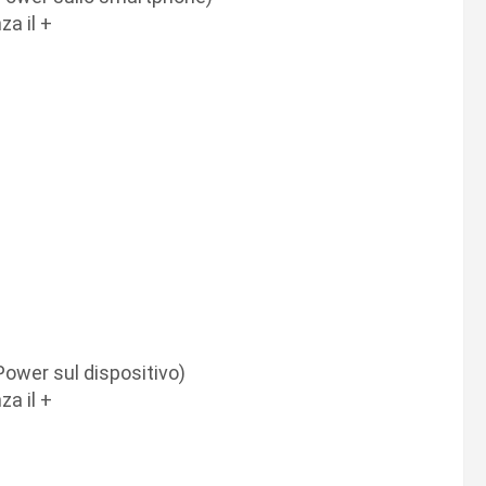
za il +
+
ower sul dispositivo)
za il +