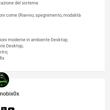
zzazione del sistema
oni come (Riavvio, spegnimento, modalità
cazioni moderne in ambiente Desktop;
nte Desktop;
etro;
fix
inobix0x