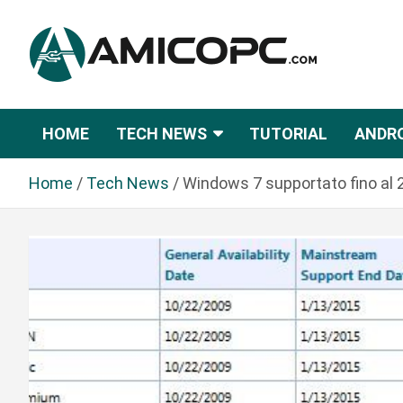
S
a
l
t
Novità Tecnologiche: Guide e News
Amicopc.com
a
a
HOME
TECH NEWS
TUTORIAL
ANDR
l
c
Home
Tech News
Windows 7 supportato fino al 
o
n
t
e
n
u
t
o