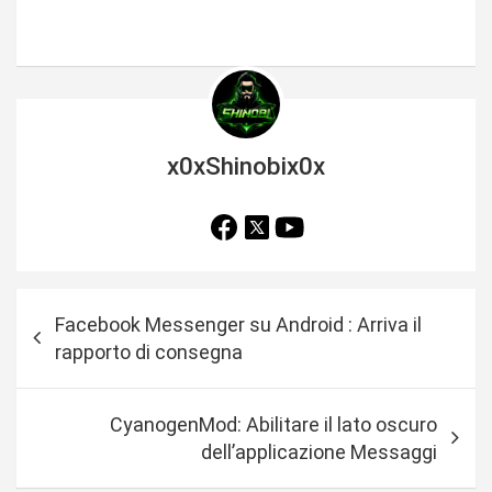
x0xShinobix0x
N
Facebook Messenger su Android : Arriva il
a
rapporto di consegna
v
i
CyanogenMod: Abilitare il lato oscuro
g
dell’applicazione Messaggi
a