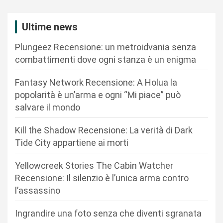
z
i
Ultime news
o
Plungeez Recensione: un metroidvania senza
n
combattimenti dove ogni stanza è un enigma
e
Fantasy Network Recensione: A Holua la
a
popolarità è un’arma e ogni “Mi piace” può
r
salvare il mondo
t
Kill the Shadow Recensione: La verità di Dark
i
Tide City appartiene ai morti
c
Yellowcreek Stories The Cabin Watcher
o
Recensione: Il silenzio è l’unica arma contro
l
l’assassino
i
Ingrandire una foto senza che diventi sgranata