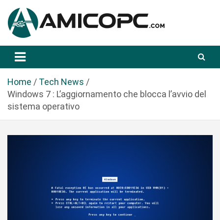
S
a
l
t
Novità Tecnologiche: Guide e News
Amicopc.com
a
a
l
Home
Tech News
c
Windows 7 : L’aggiornamento che blocca l’avvio del
o
sistema operativo
n
t
e
n
u
t
o