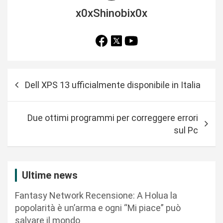
x0xShinobix0x
N
Dell XPS 13 ufficialmente disponibile in Italia
a
v
Due ottimi programmi per correggere errori
i
sul Pc
g
a
z
Ultime news
i
Fantasy Network Recensione: A Holua la
o
popolarità è un’arma e ogni “Mi piace” può
n
salvare il mondo