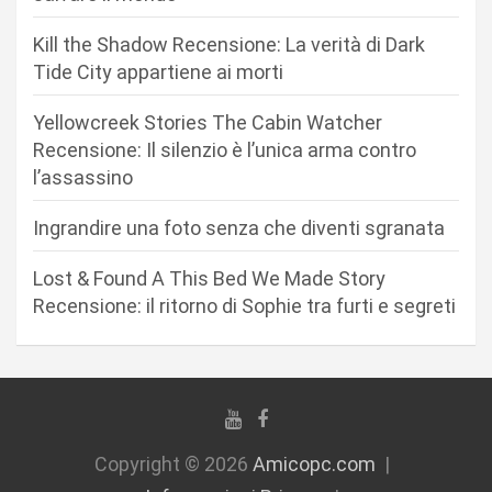
e
Kill the Shadow Recensione: La verità di Dark
a
Tide City appartiene ai morti
r
Yellowcreek Stories The Cabin Watcher
t
Recensione: Il silenzio è l’unica arma contro
i
l’assassino
c
Ingrandire una foto senza che diventi sgranata
o
l
Lost & Found A This Bed We Made Story
i
Recensione: il ritorno di Sophie tra furti e segreti
Copyright © 2026
Amicopc.com