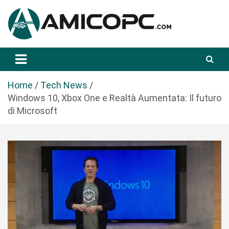
S
a
l
t
Novità Tecnologiche: Guide e News
Amicopc.com
a
a
l
Home
Tech News
c
Windows 10, Xbox One e Realtà Aumentata: Il futuro
o
di Microsoft
n
t
e
n
u
t
o