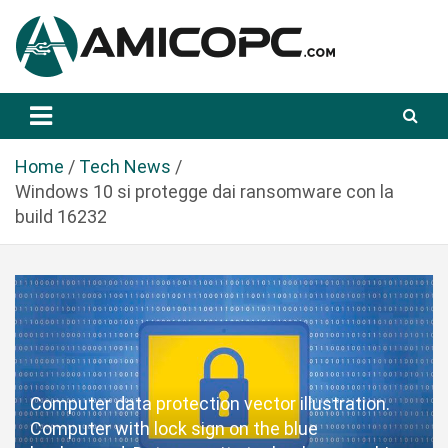
S
a
l
t
Novità Tecnologiche: Guide e News
Amicopc.com
a
a
l
Home
Tech News
c
Windows 10 si protegge dai ransomware con la
o
build 16232
n
t
e
n
u
t
o
Computer data protection vector illustration.
Computer with lock sign on the blue