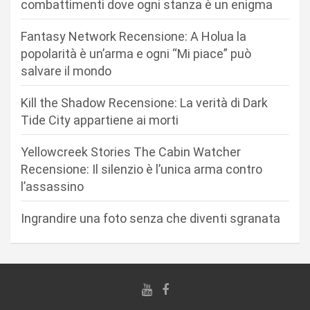
combattimenti dove ogni stanza è un enigma
n
Fantasy Network Recensione: A Holua la
e
popolarità è un’arma e ogni “Mi piace” può
a
salvare il mondo
r
Kill the Shadow Recensione: La verità di Dark
t
Tide City appartiene ai morti
i
c
Yellowcreek Stories The Cabin Watcher
Recensione: Il silenzio è l’unica arma contro
o
l’assassino
l
i
Ingrandire una foto senza che diventi sgranata