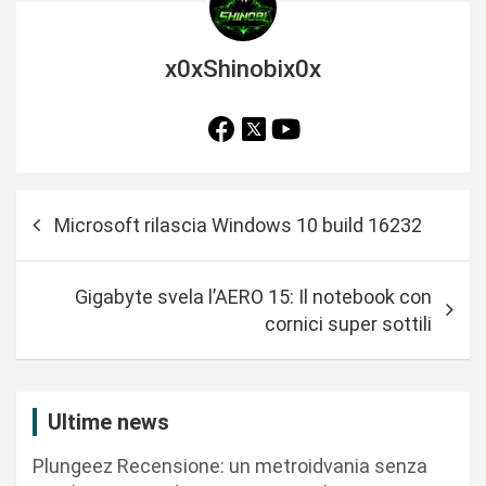
x0xShinobix0x
N
Microsoft rilascia Windows 10 build 16232
a
v
Gigabyte svela l’AERO 15: Il notebook con
i
cornici super sottili
g
a
z
Ultime news
i
Plungeez Recensione: un metroidvania senza
o