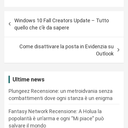
N
Windows 10 Fall Creators Update – Tutto
a
quello che c’è da sapere
v
i
Come disattivare la posta in Evidenzia su
g
Outlook
a
z
i
Ultime news
o
Plungeez Recensione: un metroidvania senza
n
combattimenti dove ogni stanza è un enigma
e
Fantasy Network Recensione: A Holua la
a
popolarità è un’arma e ogni “Mi piace” può
r
salvare il mondo