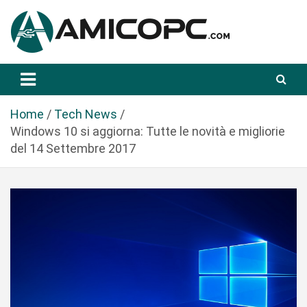
S
a
l
t
Novità Tecnologiche: Guide e News
Amicopc.com
a
a
l
Home
Tech News
c
Windows 10 si aggiorna: Tutte le novità e migliorie
o
del 14 Settembre 2017
n
t
e
n
u
t
o