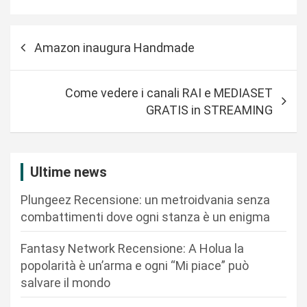
N
Amazon inaugura Handmade
a
v
Come vedere i canali RAI e MEDIASET
i
GRATIS in STREAMING
g
a
z
Ultime news
i
Plungeez Recensione: un metroidvania senza
o
combattimenti dove ogni stanza è un enigma
n
Fantasy Network Recensione: A Holua la
e
popolarità è un’arma e ogni “Mi piace” può
a
salvare il mondo
r