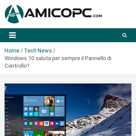
S
a
l
t
Novità Tecnologiche: Guide e News
Amicopc.com
a
a
l
Home
Tech News
c
Windows 10 saluta per sempre il Pannello di
o
Controllo?
n
t
e
n
u
t
o