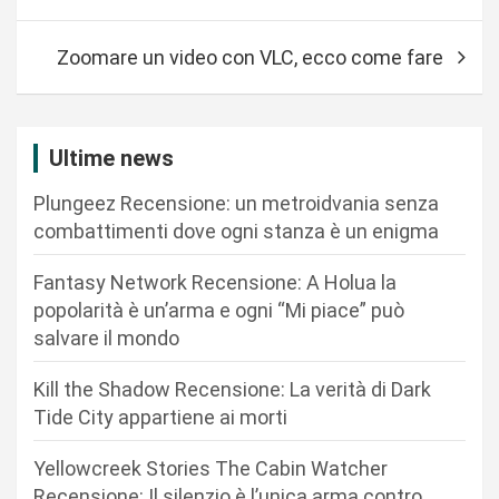
v
i
Zoomare un video con VLC, ecco come fare
g
a
z
Ultime news
i
Plungeez Recensione: un metroidvania senza
o
combattimenti dove ogni stanza è un enigma
n
Fantasy Network Recensione: A Holua la
e
popolarità è un’arma e ogni “Mi piace” può
a
salvare il mondo
r
Kill the Shadow Recensione: La verità di Dark
t
Tide City appartiene ai morti
i
c
Yellowcreek Stories The Cabin Watcher
Recensione: Il silenzio è l’unica arma contro