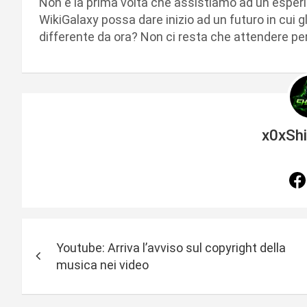
Non è la prima volta che assistiamo ad un esper
WikiGalaxy possa dare inizio ad un futuro in cui gl
differente da ora? Non ci resta che attendere per
x0xSh
N
Youtube: Arriva l’avviso sul copyright della
a
musica nei video
v