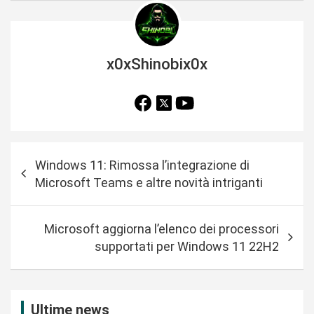
x0xShinobix0x
N
Windows 11: Rimossa l’integrazione di
a
Microsoft Teams e altre novità intriganti
v
i
Microsoft aggiorna l’elenco dei processori
g
supportati per Windows 11 22H2
a
z
i
Ultime news