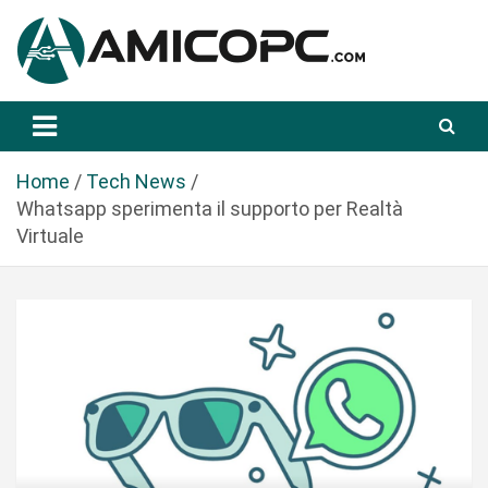
S
a
l
t
Novità Tecnologiche: Guide e News
Amicopc.com
a
a
l
Home
Tech News
c
Whatsapp sperimenta il supporto per Realtà
o
Virtuale
n
t
e
n
u
t
o