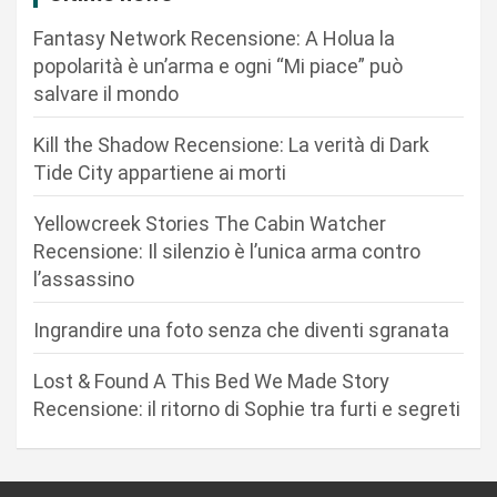
o
Fantasy Network Recensione: A Holua la
n
popolarità è un’arma e ogni “Mi piace” può
salvare il mondo
e
a
Kill the Shadow Recensione: La verità di Dark
r
Tide City appartiene ai morti
t
Yellowcreek Stories The Cabin Watcher
i
Recensione: Il silenzio è l’unica arma contro
c
l’assassino
o
Ingrandire una foto senza che diventi sgranata
l
i
Lost & Found A This Bed We Made Story
Recensione: il ritorno di Sophie tra furti e segreti