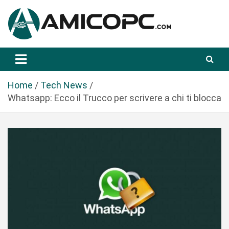
S
a
l
t
Novità Tecnologiche: Guide e News
Amicopc.com
a
a
l
Home
Tech News
c
Whatsapp: Ecco il Trucco per scrivere a chi ti blocca
o
n
t
e
n
u
t
o