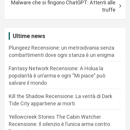
Malware che si fingono ChatGPT: Attenti alle
g
truffe
a
z
i
Ultime news
o
Plungeez Recensione: un metroidvania senza
n
combattimenti dove ogni stanza è un enigma
e
Fantasy Network Recensione: A Holua la
a
popolarità è un’arma e ogni “Mi piace” può
r
salvare il mondo
t
Kill the Shadow Recensione: La verità di Dark
i
Tide City appartiene ai morti
c
Yellowcreek Stories The Cabin Watcher
o
Recensione: Il silenzio è l’unica arma contro
l