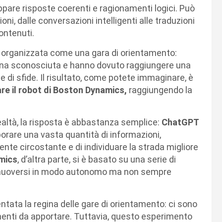
ppare risposte coerenti e ragionamenti logici. Può
ni, dalle conversazioni intelligenti alle traduzioni
ontenuti.
ata organizzata come una gara di orientamento:
 zona sconosciuta e hanno dovuto raggiungere una
 di sfide. Il risultato, come potete immaginare, è
re il robot di Boston Dynamics,
raggiungendo la
ealtà, la risposta è abbastanza semplice:
ChatGPT
laborare una vasta quantità di informazioni,
te circostante e di individuare la strada migliore
mics
, d’altra parte, si è basato su una serie di
di muoversi in modo autonomo ma non sempre
entata la regina delle gare di orientamento: ci sono
menti da apportare. Tuttavia, questo esperimento