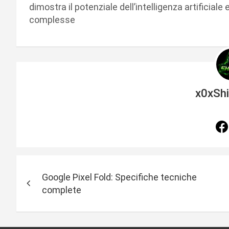
dimostra il potenziale dell’intelligenza artificiale
complesse
x0xSh
N
Google Pixel Fold: Specifiche tecniche
a
complete
v
i