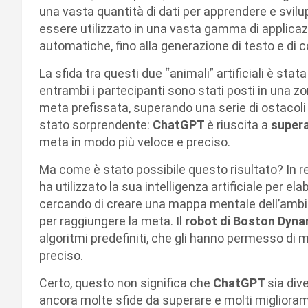
una vasta quantità di dati per apprendere e svilu
essere utilizzato in una vasta gamma di applicazio
automatiche, fino alla generazione di testo e di c
La sfida tra questi due “animali” artificiali è st
entrambi i partecipanti sono stati posti in una
meta prefissata, superando una serie di ostacoli e
stato sorprendente:
ChatGPT
è riuscita a
supera
meta in modo più veloce e preciso.
Ma come è stato possibile questo risultato? In r
ha utilizzato la sua intelligenza artificiale per e
cercando di creare una mappa mentale dell’ambien
per raggiungere la meta. Il
robot di Boston Dyna
algoritmi predefiniti, che gli hanno permesso 
preciso.
Certo, questo non significa che
ChatGPT
sia div
ancora molte sfide da superare e molti migliora