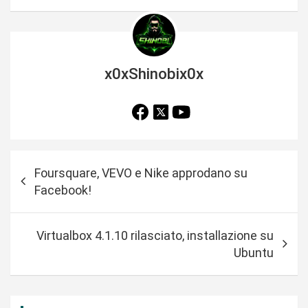
x0xShinobix0x
N
Foursquare, VEVO e Nike approdano su
a
Facebook!
v
i
Virtualbox 4.1.10 rilasciato, installazione su
g
Ubuntu
a
z