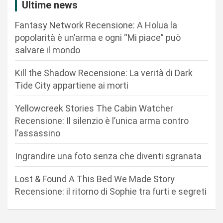
i
Ultime news
o
Fantasy Network Recensione: A Holua la
n
popolarità è un’arma e ogni “Mi piace” può
salvare il mondo
e
a
Kill the Shadow Recensione: La verità di Dark
r
Tide City appartiene ai morti
t
Yellowcreek Stories The Cabin Watcher
i
Recensione: Il silenzio è l’unica arma contro
c
l’assassino
o
Ingrandire una foto senza che diventi sgranata
l
i
Lost & Found A This Bed We Made Story
Recensione: il ritorno di Sophie tra furti e segreti