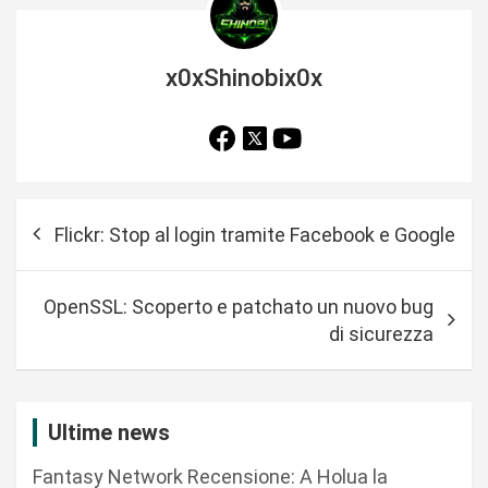
x0xShinobix0x
N
Flickr: Stop al login tramite Facebook e Google
a
v
OpenSSL: Scoperto e patchato un nuovo bug
i
di sicurezza
g
a
z
Ultime news
i
Fantasy Network Recensione: A Holua la