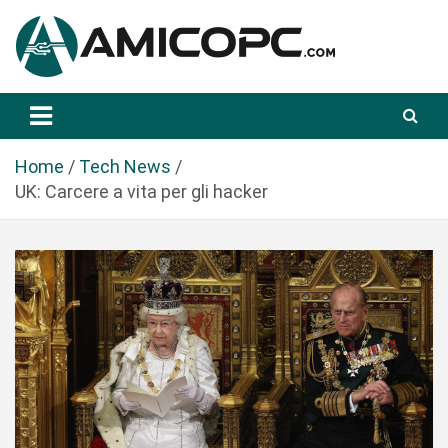
S
a
l
t
Novità Tecnologiche: Guide e News
Amicopc.com
a
a
l
Home
Tech News
c
UK: Carcere a vita per gli hacker
o
n
t
e
n
u
t
o