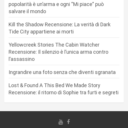
o
popolarità è un’arma e ogni “Mi piace” può
n
salvare il mondo
e
Kill the Shadow Recensione: La verità di Dark
a
Tide City appartiene ai morti
r
Yellowcreek Stories The Cabin Watcher
t
Recensione: Il silenzio è l’unica arma contro
i
l’assassino
c
Ingrandire una foto senza che diventi sgranata
o
l
Lost & Found A This Bed We Made Story
i
Recensione: il ritorno di Sophie tra furti e segreti