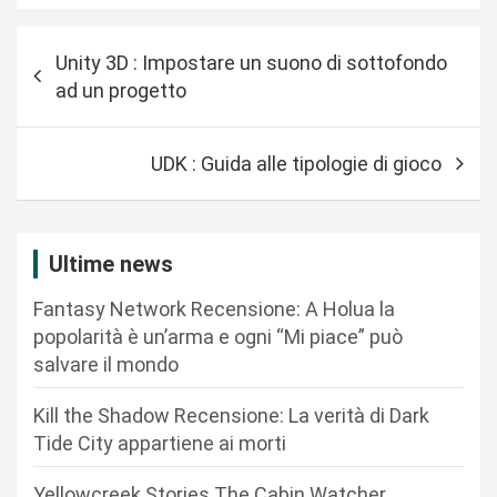
N
Unity 3D : Impostare un suono di sottofondo
a
ad un progetto
v
i
UDK : Guida alle tipologie di gioco
g
a
z
Ultime news
i
Fantasy Network Recensione: A Holua la
o
popolarità è un’arma e ogni “Mi piace” può
n
salvare il mondo
e
Kill the Shadow Recensione: La verità di Dark
a
Tide City appartiene ai morti
r
Yellowcreek Stories The Cabin Watcher