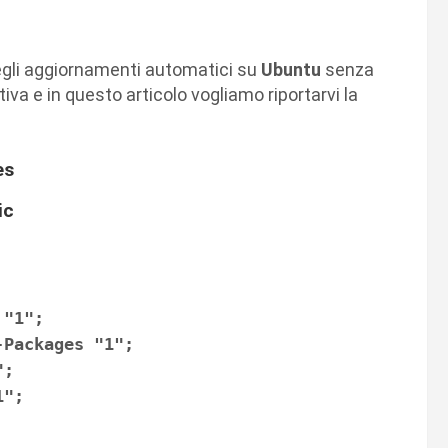
 degli aggiornamenti automatici su
Ubuntu
senza
a e in questo articolo vogliamo riportarvi la
es
ic
 "1";
-Packages "1";
";
1";