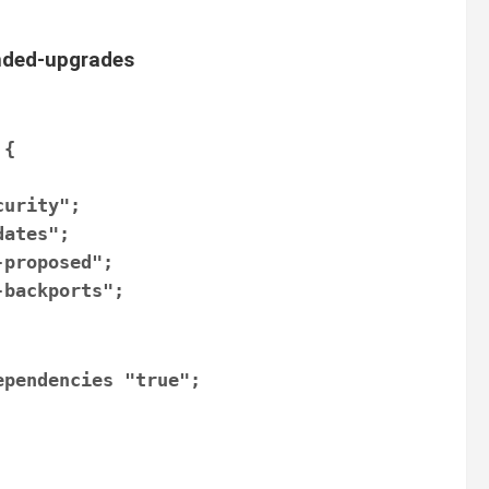
ended-upgrades
 {
curity";
dates";
-proposed";
-backports";
ependencies "true";