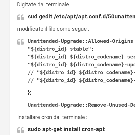
Digitate dal terminale
sud gedit /etc/apt/apt.conf.d/50unatt
modificate il file come segue :
Unattended-Upgrade::Allowed-Origins
"${distro_id} stable";
"${distro_id} ${distro_codename}-se
"${distro_id} ${distro_codename}-up
// "${distro_id} ${distro_codename}
// "${distro_id} ${distro_codename}
};
Unattended-Upgrade::Remove-Unused-D
Installare cron dal terminale :
sudo apt-get install cron-apt