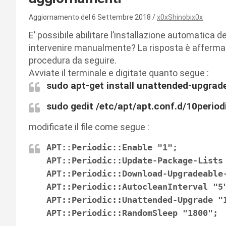
Aggiornamento del 6 Settembre 2018
x0xShinobix0x
E’ possibile abilitare l’installazione automatica
intervenire manualmente? La risposta è affermativ
procedura da seguire.
Avviate il terminale e digitate quanto segue :
sudo apt-get install unattended-upgrad
sudo gedit /etc/apt/apt.conf.d/10period
modificate il file come segue :
APT::Periodic::Enable "1";
APT::Periodic::Update-Package-Lists
APT::Periodic::Download-Upgradeable
APT::Periodic::AutocleanInterval "5
APT::Periodic::Unattended-Upgrade "
APT::Periodic::RandomSleep "1800";