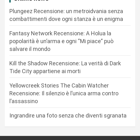
i
Plungeez Recensione: un metroidvania senza
o
combattimenti dove ogni stanza è un enigma
n
Fantasy Network Recensione: A Holua la
e
popolarità è un’arma e ogni “Mi piace” può
a
salvare il mondo
r
Kill the Shadow Recensione: La verità di Dark
t
Tide City appartiene ai morti
i
c
Yellowcreek Stories The Cabin Watcher
Recensione: Il silenzio è l’unica arma contro
o
l’assassino
l
i
Ingrandire una foto senza che diventi sgranata