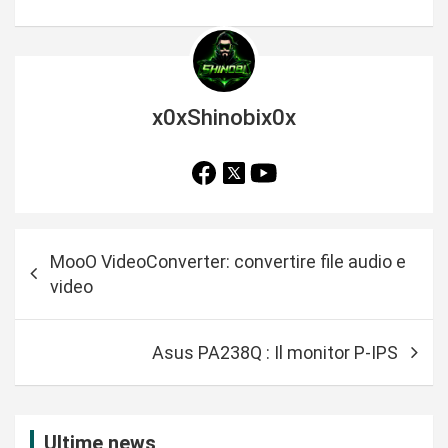
x0xShinobix0x
N
MooO VideoConverter: convertire file audio e
a
video
v
i
Asus PA238Q : Il monitor P-IPS
g
a
z
Ultime news