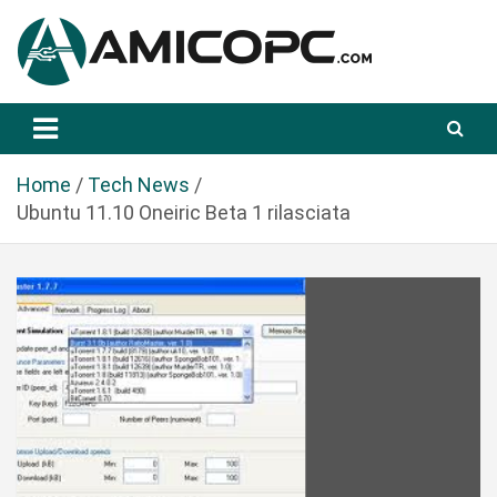
S
a
l
t
Novità Tecnologiche: Guide e News
Amicopc.com
a
a
l
Home
Tech News
c
Ubuntu 11.10 Oneiric Beta 1 rilasciata
o
n
t
e
n
u
t
o