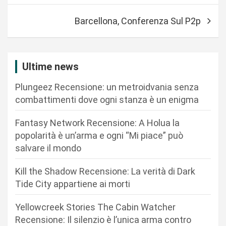
i
Barcellona, Conferenza Sul P2p
g
a
z
Ultime news
i
Plungeez Recensione: un metroidvania senza
o
combattimenti dove ogni stanza è un enigma
n
Fantasy Network Recensione: A Holua la
e
popolarità è un’arma e ogni “Mi piace” può
a
salvare il mondo
r
Kill the Shadow Recensione: La verità di Dark
t
Tide City appartiene ai morti
i
c
Yellowcreek Stories The Cabin Watcher
Recensione: Il silenzio è l’unica arma contro
o