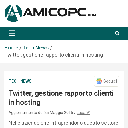
S
a
l
t
Novità Tecnologiche: Guide e News
Amicopc.com
a
a
l
Home
Tech News
c
Twitter, gestione rapporto clienti in hosting
o
n
t
TECH NEWS
Seguici
e
n
Twitter, gestione rapporto clienti
u
in hosting
t
o
Aggiornamento del 25 Maggio 2015
Luca W.
Nelle aziende che intraprendono questo settore