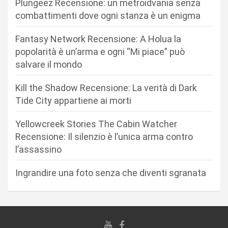
Plungeez Recensione: un metroidvania senza
n
combattimenti dove ogni stanza è un enigma
e
Fantasy Network Recensione: A Holua la
a
popolarità è un’arma e ogni “Mi piace” può
r
salvare il mondo
t
Kill the Shadow Recensione: La verità di Dark
i
Tide City appartiene ai morti
c
Yellowcreek Stories The Cabin Watcher
o
Recensione: Il silenzio è l’unica arma contro
l
l’assassino
i
Ingrandire una foto senza che diventi sgranata