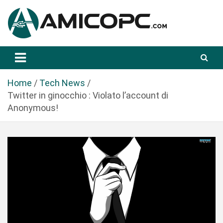
S
a
l
t
Novità Tecnologiche: Guide e News
Amicopc.com
a
a
l
Home
Tech News
c
Twitter in ginocchio : Violato l’account di
o
Anonymous!
n
t
e
n
u
t
o