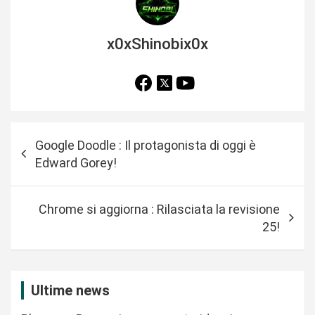
x0xShinobix0x
N
Google Doodle : Il protagonista di oggi è
a
Edward Gorey!
v
i
Chrome si aggiorna : Rilasciata la revisione
g
25!
a
z
i
Ultime news
o