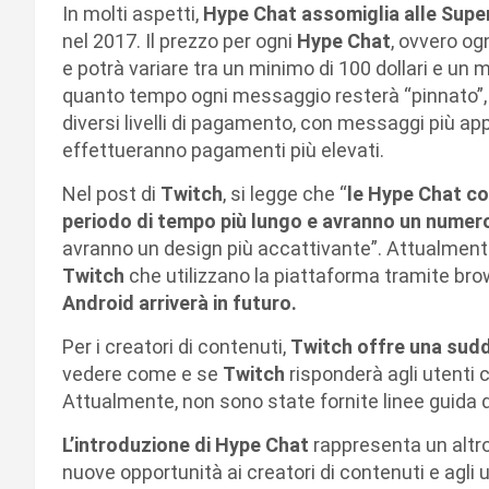
In molti aspetti,
Hype Chat assomiglia alle Supe
nel 2017. Il prezzo per ogni
Hype Chat
, ovvero og
e potrà variare tra un minimo di 100 dollari e un 
quanto tempo ogni messaggio resterà “pinnato”, 
diversi livelli di pagamento, con messaggi più app
effettueranno pagamenti più elevati.
Nel post di
Twitch
, si legge che “
le Hype Chat co
periodo di tempo più lungo e avranno un numero
avranno un design più accattivante”. Attualmente, 
Twitch
che utilizzano la piattaforma tramite br
Android arriverà in futuro.
Per i creatori di contenuti,
Twitch offre una suddi
vedere come e se
Twitch
risponderà agli utenti
Attualmente, non sono state fornite linee guida de
L’introduzione di Hype Chat
rappresenta un altr
nuove opportunità ai creatori di contenuti e agli