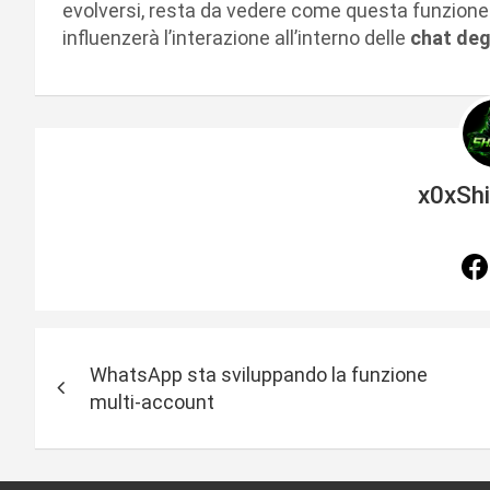
evolversi, resta da vedere come questa funzione
influenzerà l’interazione all’interno delle
chat deg
x0xSh
N
WhatsApp sta sviluppando la funzione
a
multi-account
v
i