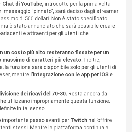
r Chat di YouTube,
introdotte per la prima volta
ni messaggio “pinnato”, sarà deciso dagli streamer
massimo di 500 dollari. Non è stato specificato
ma è stato annunciato che sarà possibile creare
ariscenti e attraenti per gli utenti che
n un costo più alto resteranno fissate per un
 massimo di caratteri più elevato.
Inoltre,
la funzione sarà disponibile solo per gli utenti di
owser, mentre
l’integrazione con le app per iOS e
visione dei ricavi del 70-30.
Resta ancora da
 che utilizzano impropriamente questa funzione.
finite in tal senso.
o importante passo avanti per
Twitch
nell’offrire
 utenti stessi. Mentre la piattaforma continua a