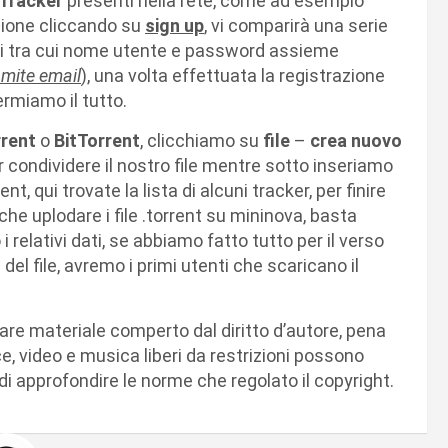
Tracker
presenti nella rete, come ad esempio
azione cliccando su
sign up
, vi comparirà una serie
dati tra cui nome utente e password assieme
amite email
), una volta effettuata la registrazione
rmiamo il tutto.
rent
o
BitTorrent
, clicchiamo su
file
–
crea nuovo
 condividere il nostro file mentre sotto inseriamo
nt, qui trovate la lista di alcuni tracker, per finire
 che uplodare i file .torrent su mininova, basta
 relativi dati, se abbiamo fatto tutto per il verso
el file, avremo i primi utenti che scaricano il
re materiale comperto dal diritto d’autore, pena
e, video e musica liberi da restrizioni possono
di approfondire le norme che regolato il copyright.