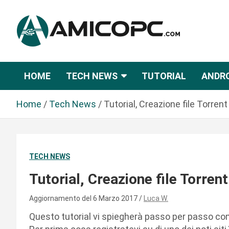
S
a
l
t
Novità Tecnologiche: Guide e News
Amicopc.com
a
a
HOME
TECH NEWS
TUTORIAL
ANDR
l
c
Home
Tech News
Tutorial, Creazione file Torrent
o
n
t
e
TECH NEWS
n
u
Tutorial, Creazione file Torrent
t
o
Aggiornamento del 6 Marzo 2017
Luca W.
Questo tutorial vi spiegherà passo per passo come