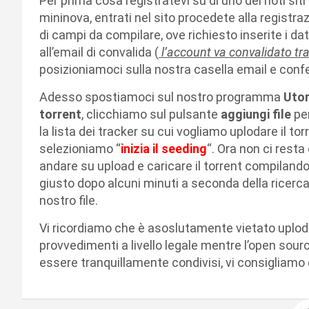
Per prima cosa registratevi su di uno dei noti siti
mininova, entrati nel sito procedete alla registr
di campi da compilare, ove richiesto inserite i 
all’email di convalida (
l’account va convalidato tr
posizioniamoci sulla nostra casella email e confe
Adesso spostiamoci sul nostro programma
Utor
torrent
, clicchiamo sul pulsante
aggiungi file
per
la lista dei tracker su cui vogliamo uplodare il torre
selezioniamo “
inizia il seeding
“. Ora non ci resta
andare su upload e caricare il torrent compilando i
giusto dopo alcuni minuti a seconda della ricerca d
nostro file.
Vi ricordiamo che è asoslutamente vietato uploda
provvedimenti a livello legale mentre l’open sourc
essere tranquillamente condivisi, vi consigliamo 