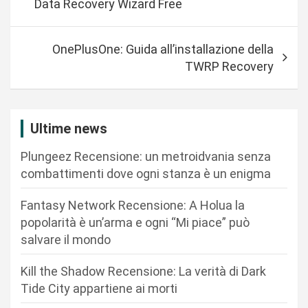
Data Recovery Wizard Free
v
i
OnePlusOne: Guida all’installazione della
g
TWRP Recovery
a
z
i
Ultime news
o
Plungeez Recensione: un metroidvania senza
n
combattimenti dove ogni stanza è un enigma
e
Fantasy Network Recensione: A Holua la
a
popolarità è un’arma e ogni “Mi piace” può
r
salvare il mondo
t
Kill the Shadow Recensione: La verità di Dark
i
Tide City appartiene ai morti
c