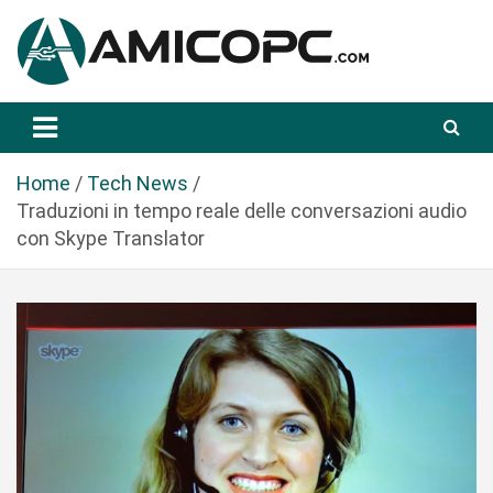
S
a
l
t
Novità Tecnologiche: Guide e News
Amicopc.com
a
a
l
Home
Tech News
c
Traduzioni in tempo reale delle conversazioni audio
o
con Skype Translator
n
t
e
n
u
t
o