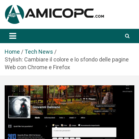
S
a
l
t
Novità Tecnologiche: Guide e News
Amicopc.com
a
a
l
Home
Tech News
c
Stylish: Cambiare il colore e lo sfondo delle pagine
o
Web con Chrome e Firefox
n
t
e
n
u
t
o