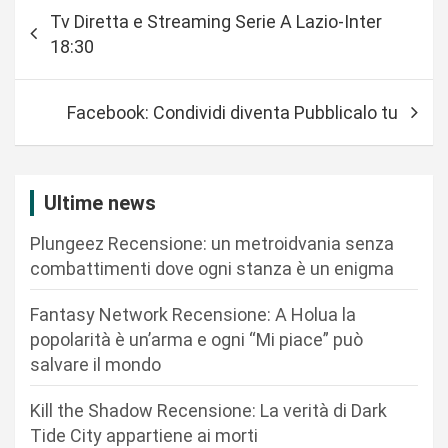
N
Tv Diretta e Streaming Serie A Lazio-Inter
a
18:30
v
i
Facebook: Condividi diventa Pubblicalo tu
g
a
z
Ultime news
i
Plungeez Recensione: un metroidvania senza
o
combattimenti dove ogni stanza è un enigma
n
Fantasy Network Recensione: A Holua la
e
popolarità è un’arma e ogni “Mi piace” può
a
salvare il mondo
r
Kill the Shadow Recensione: La verità di Dark
t
Tide City appartiene ai morti