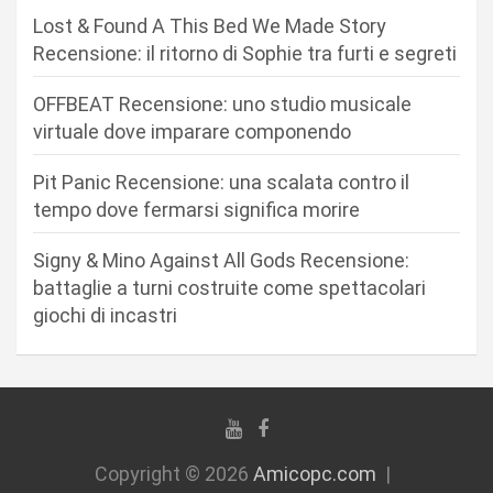
n
Lost & Found A This Bed We Made Story
Recensione: il ritorno di Sophie tra furti e segreti
e
a
OFFBEAT Recensione: uno studio musicale
r
virtuale dove imparare componendo
t
Pit Panic Recensione: una scalata contro il
i
tempo dove fermarsi significa morire
c
Signy & Mino Against All Gods Recensione:
o
battaglie a turni costruite come spettacolari
l
giochi di incastri
i
Copyright © 2026
Amicopc.com