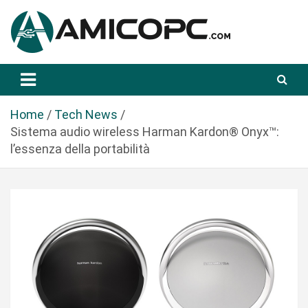
S
a
l
t
Novità Tecnologiche: Guide e News
Amicopc.com
a
a
l
Home
Tech News
c
Sistema audio wireless Harman Kardon® Onyx™:
o
l’essenza della portabilità
n
t
e
n
u
t
o