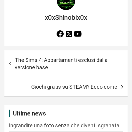
x0xShinobix0x
N
The Sims 4: Appartamenti esclusi dalla
a
versione base
v
i
Giochi gratis su STEAM? Ecco come
g
a
z
Ultime news
i
Ingrandire una foto senza che diventi sgranata
o