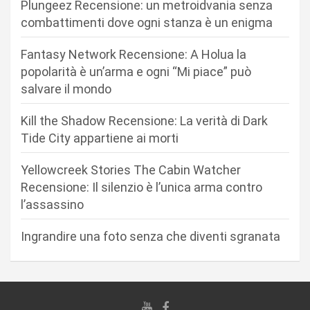
Plungeez Recensione: un metroidvania senza
n
combattimenti dove ogni stanza è un enigma
e
Fantasy Network Recensione: A Holua la
a
popolarità è un’arma e ogni “Mi piace” può
r
salvare il mondo
t
Kill the Shadow Recensione: La verità di Dark
i
Tide City appartiene ai morti
c
Yellowcreek Stories The Cabin Watcher
o
Recensione: Il silenzio è l’unica arma contro
l
l’assassino
i
Ingrandire una foto senza che diventi sgranata