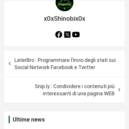
x0xShinobix0x
N
LaterBro : Programmare l’invio degli stati sui
a
Social Network Facebook e Twitter
v
i
Snip.ly : Condividere i contenuti più
g
interessanti di una pagina WEB
a
z
i
Ultime news
o