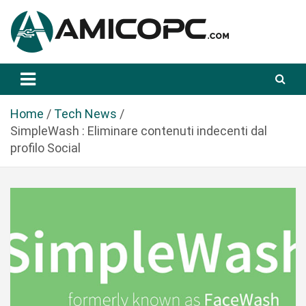
S
a
l
t
Novità Tecnologiche: Guide e News
Amicopc.com
a
a
l
Home
Tech News
c
SimpleWash : Eliminare contenuti indecenti dal
o
profilo Social
n
t
e
n
u
t
o