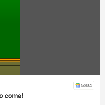
Seguici
co come!