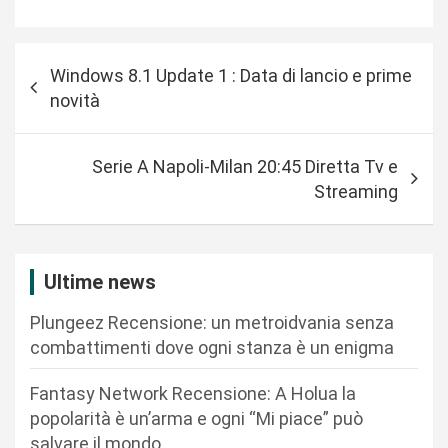
N
Windows 8.1 Update 1 : Data di lancio e prime
a
novità
v
i
Serie A Napoli-Milan 20:45 Diretta Tv e
g
Streaming
a
z
i
Ultime news
o
Plungeez Recensione: un metroidvania senza
n
combattimenti dove ogni stanza è un enigma
e
Fantasy Network Recensione: A Holua la
a
popolarità è un’arma e ogni “Mi piace” può
r
salvare il mondo