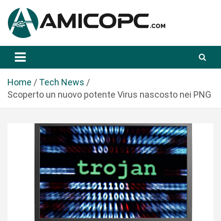
S
a
l
t
Novità Tecnologiche: Guide e News
Amicopc.com
a
a
l
Home
Tech News
c
Scoperto un nuovo potente Virus nascosto nei PNG
o
n
t
e
n
u
t
o