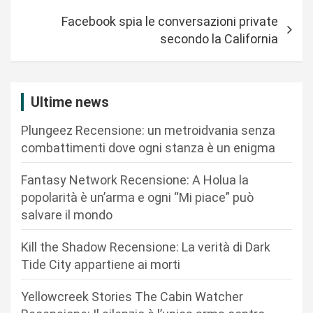
i
Facebook spia le conversazioni private
g
secondo la California
a
z
i
Ultime news
o
Plungeez Recensione: un metroidvania senza
n
combattimenti dove ogni stanza è un enigma
e
Fantasy Network Recensione: A Holua la
a
popolarità è un’arma e ogni “Mi piace” può
r
salvare il mondo
t
Kill the Shadow Recensione: La verità di Dark
i
Tide City appartiene ai morti
c
Yellowcreek Stories The Cabin Watcher
o