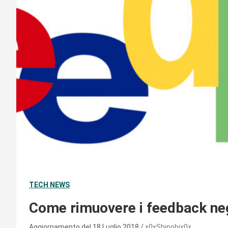
TECH NEWS
Come rimuovere i feedback neg
Aggiornamento del 18 Luglio 2018
x0xShinobix0x