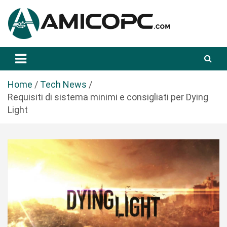
S
a
l
t
Novità Tecnologiche: Guide e News
Amicopc.com
a
a
l
Home
Tech News
c
Requisiti di sistema minimi e consigliati per Dying
o
Light
n
t
e
n
u
t
o