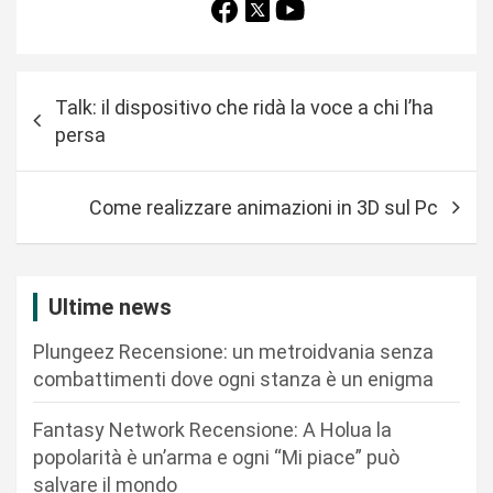
N
Talk: il dispositivo che ridà la voce a chi l’ha
a
persa
v
i
Come realizzare animazioni in 3D sul Pc
g
a
z
Ultime news
i
Plungeez Recensione: un metroidvania senza
o
combattimenti dove ogni stanza è un enigma
n
Fantasy Network Recensione: A Holua la
e
popolarità è un’arma e ogni “Mi piace” può
a
salvare il mondo