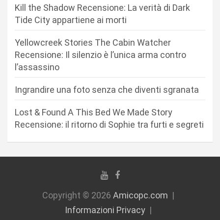
e
Kill the Shadow Recensione: La verità di Dark
a
Tide City appartiene ai morti
r
Yellowcreek Stories The Cabin Watcher
t
Recensione: Il silenzio è l’unica arma contro
i
l’assassino
c
Ingrandire una foto senza che diventi sgranata
o
l
Lost & Found A This Bed We Made Story
i
Recensione: il ritorno di Sophie tra furti e segreti
Copyright © 2026
Amicopc.com
Informazioni Privacy