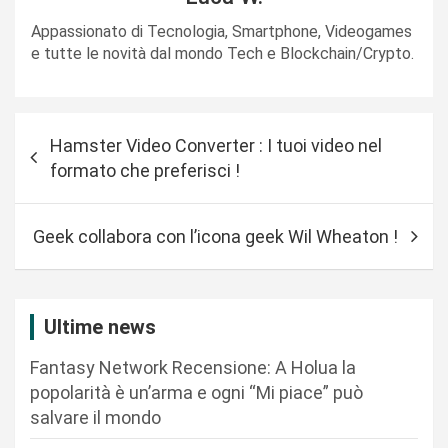
Appassionato di Tecnologia, Smartphone, Videogames
e tutte le novità dal mondo Tech e Blockchain/Crypto.
N
Hamster Video Converter : I tuoi video nel
a
formato che preferisci !
v
i
Geek collabora con l’icona geek Wil Wheaton !
g
a
z
Ultime news
i
Fantasy Network Recensione: A Holua la
o
popolarità è un’arma e ogni “Mi piace” può
n
salvare il mondo