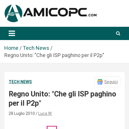
S
a
l
t
Novità Tecnologiche: Guide e News
Amicopc.com
a
a
l
Home
Tech News
c
Regno Unito: "Che gli ISP paghino per il P2p"
o
n
t
TECH NEWS
Seguici
e
n
Regno Unito: "Che gli ISP paghino
u
per il P2p"
t
o
28 Luglio 2010
Luca W.