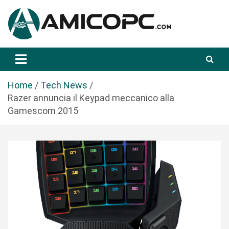
S
a
l
t
Novità Tecnologiche: Guide e News
Amicopc.com
a
a
l
Home
Tech News
c
Razer annuncia il Keypad meccanico alla
o
Gamescom 2015
n
t
e
n
u
t
o