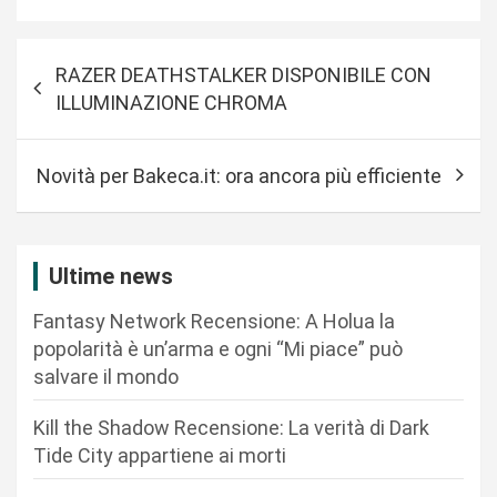
N
RAZER DEATHSTALKER DISPONIBILE CON
a
ILLUMINAZIONE CHROMA
v
i
Novità per Bakeca.it: ora ancora più efficiente
g
a
z
Ultime news
i
Fantasy Network Recensione: A Holua la
o
popolarità è un’arma e ogni “Mi piace” può
n
salvare il mondo
e
Kill the Shadow Recensione: La verità di Dark
a
Tide City appartiene ai morti
r