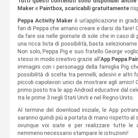
Tutti questi contenuti sono disponibili anche 
Maker
e
Paintbox, scaricabili gratuitamente
ri
Peppa Activity Maker
è un’applicazione in grado
fan di Peppa che amano creare e darsi da fare! C
da fare sia nelle giornate di sole che in caso di p
una ricca lista di possibilità, basta selezionarn
Non solo, Peppa Pig e suo fratello George vogl
stessi in modo creativo grazie all’
App Peppa Pai
immagini con i personaggi della famiglia Pig c
possibilità di scelta tra pennelli, adesivi e altri
piccoli capolavori unici da mostrare agli amici! 
primo posto tra le app Android educative dal cel
tra le prime 3 negli Stati Uniti e nel Regno Unito.
Al termine del download iniziale, le App potra
saranno quindi più a portata di mano rispetto al
ovunque voi siate e per realizzare tutte le at
nemmeno necessario stampare le istruzioni!