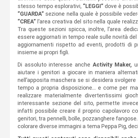
stesso tempo esplorativi,
“LEGGI”
dove è possibi
“GUARDA”
sezione nella quale è possibile vedere 
“CREA”
l’area creativa del sito nella quale reali
Tra queste sezioni spicca, inoltre, l’area dedic
essere aggiornati in tempo reale sulle novità d
aggiornamenti rispetto ad eventi, prodotti di 
insieme ai propri figli.
Di assoluto interesse anche
Activity Maker,
un
aiutare i genitori a giocare in maniera alternati
nell’apposita maschera se si desidera svolgere un
tempo a propria disposizione… e come per magi
realizzare materialmente divertentissimi gioc
interessante sezione del sito, permette invece
infatti possibile creare il proprio capolavoro c
genitori, tra pennelli, bolle, pozzanghere fangos
colorare diverse immagini a tema Peppa Pig, decid