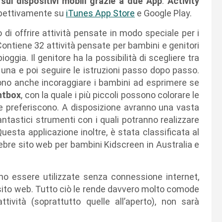
sui dispositivi mobili grazie a due App
:
Activity
spettivamente su
iTunes App Store
e Google Play.
 di offrire attività pensate in modo speciale per i
ontiene 32 attività pensate per bambini e genitori
ioggia. Il genitore ha la possibilità di scegliere tra
e una e poi seguire le istruzioni passo dopo passo.
iono anche incoraggiare i bambini ad esprimere se
ntbox
, con la quale i più piccoli possono colorare le
he preferiscono. A disposizione avranno una vasta
 fantastici strumenti con i quali potranno realizzare
Questa applicazione inoltre, è stata classificata al
ebre sito web per bambini Kidscreen in Australia e
nno essere utilizzate senza connessione internet,
 sito web. Tutto ciò le rende davvero molto comode
tività (soprattutto quelle all’aperto), non sarà