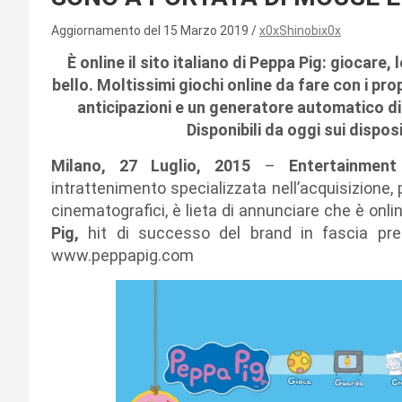
Aggiornamento del 15 Marzo 2019
x0xShinobix0x
È online il sito italiano di Peppa Pig: giocare,
bello. Moltissimi giochi online da fare con i propr
anticipazioni e un generatore automatico di 
Disponibili da oggi sui dispos
Milano, 27 Luglio, 2015
–
Entertainment
intrattenimento specializzata nell’acquisizione, 
cinematografici, è lieta di annunciare che è onli
Pig,
hit di successo del brand in fascia pre
www.peppapig.com